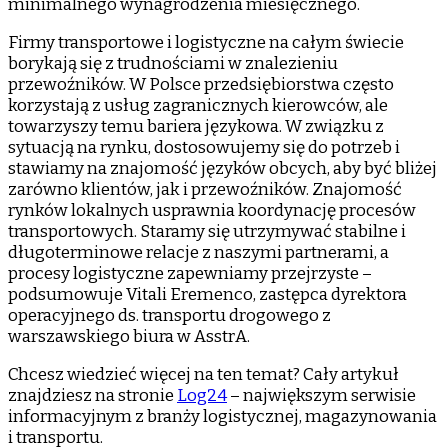
minimalnego wynagrodzenia miesięcznego.
Firmy transportowe i logistyczne na całym świecie
borykają się z trudnościami w znalezieniu
przewoźników. W Polsce przedsiębiorstwa często
korzystają z usług zagranicznych kierowców, ale
towarzyszy temu bariera językowa. W związku z
sytuacją na rynku, dostosowujemy się do potrzeb i
stawiamy na znajomość języków obcych, aby być bliżej
zarówno klientów, jak i przewoźników. Znajomość
rynków lokalnych usprawnia koordynację procesów
transportowych. Staramy się utrzymywać stabilne i
długoterminowe relacje z naszymi partnerami, a
procesy logistyczne zapewniamy przejrzyste –
podsumowuje Vitali Eremenco, zastępca dyrektora
operacyjnego ds. transportu drogowego z
warszawskiego biura w AsstrA.
Chcesz wiedzieć więcej na ten temat? Cały artykuł
znajdziesz na stronie
Log24
– największym serwisie
informacyjnym z branży logistycznej, magazynowania
i transportu.