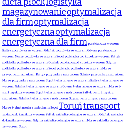
dieta płock
logistyka
magazynowanie
optymalizacja
dla firm
optymalizacja
energetyczna
optymalizacja
energetyczna dla firm
pocztówka ze wzorem
Bałtyk
pocztówka ze wzorem Gdańsk
pocztówka ze wzorem Gdynia
pocztówka ze
wzorem Morze
pocztówka ze wzorem Sopot
podkładka pod kubek ze wzorem Bałtyk
podkładka pod kubek ze wzorem Gdańsk
podkładka pod kubek ze wzorem Gdynia
podkładka pod kubek ze wzorem Sopot
podkładki pod kubek ze wzorem Morze
przypinka z nadrukiem Bałtyk
przypinka z nadrukiem Gdańsk
przypinka z nadrukiem
Morze
przypinka z nadrukiem Sopot
t-shirt męski ze wzorem Bałtyk
t-shirt męski ze
wzorem Gdańsk
t-shirt męski ze wzorem Gdynia
t-shirt męski ze wzorem Morze
t-
shirt męski ze wzorem Sopot
t-shirt męski z nadrukiem Bałtyk
t-shirt męski z
nadrukiem Gdańsk
t-shirt męski z nadrukiem Gdynia
t-shirt męski z nadrukiem
Toruń
transport
Morze
t-shirt męski z nadrukiem Sopot
zakładka do książki ze wzorem Bałtyk
zakładka do książki ze wzorem Gdańsk
zakładka
do książki ze wzorem Gdynia
zakładka do książki ze wzorem Morze
zakładka do książki
ze wzorem Sopot