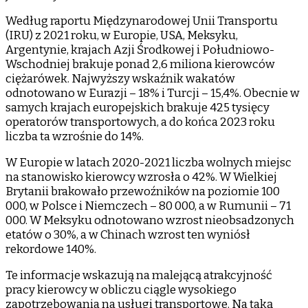
Według raportu Międzynarodowej Unii Transportu
(IRU) z 2021 roku, w Europie, USA, Meksyku,
Argentynie, krajach Azji Środkowej i Południowo-
Wschodniej brakuje ponad 2,6 miliona kierowców
ciężarówek. Najwyższy wskaźnik wakatów
odnotowano w Eurazji – 18% i Turcji – 15,4%. Obecnie w
samych krajach europejskich brakuje 425 tysięcy
operatorów transportowych, a do końca 2023 roku
liczba ta wzrośnie do 14%.
W Europie w latach 2020-2021 liczba wolnych miejsc
na stanowisko kierowcy wzrosła o 42%. W Wielkiej
Brytanii brakowało przewoźników na poziomie 100
000, w Polsce i Niemczech – 80 000, a w Rumunii – 71
000. W Meksyku odnotowano wzrost nieobsadzonych
etatów o 30%, a w Chinach wzrost ten wyniósł
rekordowe 140%.
Te informacje wskazują na malejącą atrakcyjność
pracy kierowcy w obliczu ciągle wysokiego
zapotrzebowania na usługi transportowe. Na taką