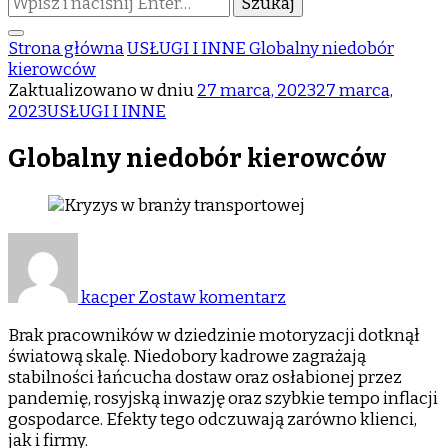
czegoś?
Strona główna
USŁUGI I INNE
Globalny niedobór
kierowców
Zaktualizowano w dniu
27 marca, 2023
27 marca,
2023
USŁUGI I INNE
Globalny niedobór kierowców
do
Globalny
niedobór
kacper
Zostaw komentarz
kierowców
Brak pracowników w dziedzinie motoryzacji dotknął
światową skalę. Niedobory kadrowe zagrażają
stabilności łańcucha dostaw oraz osłabionej przez
pandemię, rosyjską inwazję oraz szybkie tempo inflacji
gospodarce. Efekty tego odczuwają zarówno klienci,
jak i firmy.