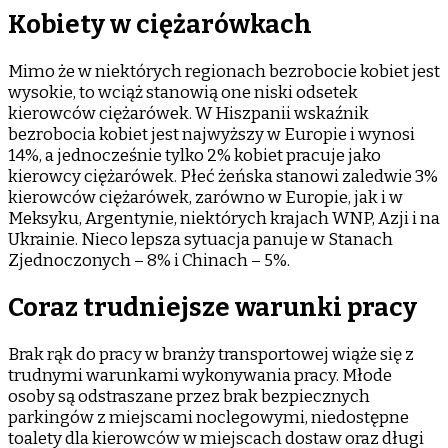
Kobiety w ciężarówkach
Mimo że w niektórych regionach bezrobocie kobiet jest
wysokie, to wciąż stanowią one niski odsetek
kierowców ciężarówek. W Hiszpanii wskaźnik
bezrobocia kobiet jest najwyższy w Europie i wynosi
14%, a jednocześnie tylko 2% kobiet pracuje jako
kierowcy ciężarówek. Płeć żeńska stanowi zaledwie 3%
kierowców ciężarówek, zarówno w Europie, jak i w
Meksyku, Argentynie, niektórych krajach WNP, Azji i na
Ukrainie. Nieco lepsza sytuacja panuje w Stanach
Zjednoczonych – 8% i Chinach – 5%.
Coraz trudniejsze warunki pracy
Brak rąk do pracy w branży transportowej wiąże się z
trudnymi warunkami wykonywania pracy. Młode
osoby są odstraszane przez brak bezpiecznych
parkingów z miejscami noclegowymi, niedostępne
toalety dla kierowców w miejscach dostaw oraz długi