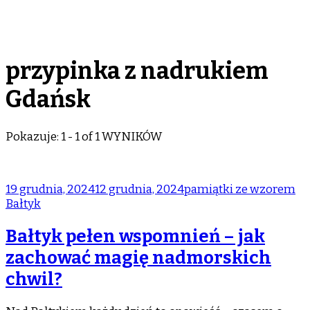
przypinka z nadrukiem
Gdańsk
Pokazuje: 1 - 1 of 1 WYNIKÓW
19 grudnia, 2024
12 grudnia, 2024
pamiątki ze wzorem
Bałtyk
Bałtyk pełen wspomnień – jak
zachować magię nadmorskich
chwil?