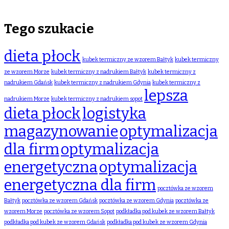
Tego szukacie
dieta płock
kubek termiczny ze wzorem Bałtyk
kubek termiczny
ze wzorem Morze
kubek termiczny z nadrukiem Bałtyk
kubek termiczny z
nadrukiem Gdańsk
kubek termiczny z nadrukiem Gdynia
kubek termiczny z
lepsza
nadrukiem Morze
kubek termiczny z nadrukiem sopot
dieta płock
logistyka
magazynowanie
optymalizacja
dla firm
optymalizacja
energetyczna
optymalizacja
energetyczna dla firm
pocztówka ze wzorem
Bałtyk
pocztówka ze wzorem Gdańsk
pocztówka ze wzorem Gdynia
pocztówka ze
wzorem Morze
pocztówka ze wzorem Sopot
podkładka pod kubek ze wzorem Bałtyk
podkładka pod kubek ze wzorem Gdańsk
podkładka pod kubek ze wzorem Gdynia