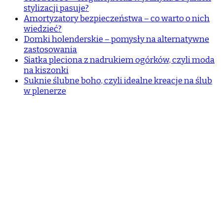
stylizacji pasuje?
Amortyzatory bezpieczeństwa – co warto o nich
wiedzieć?
Domki holenderskie – pomysły na alternatywne
zastosowania
Siatka pleciona z nadrukiem ogórków, czyli moda
na kiszonki
Suknie ślubne boho, czyli idealne kreacje na ślub
w plenerze