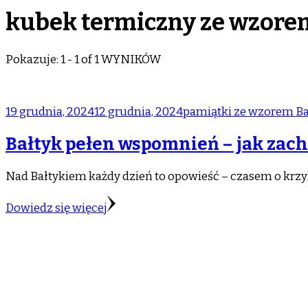
kubek termiczny ze wzore
Pokazuje: 1 - 1 of 1 WYNIKÓW
19 grudnia, 2024
12 grudnia, 2024
pamiątki ze wzorem Ba
Bałtyk pełen wspomnień – jak zac
Nad Bałtykiem każdy dzień to opowieść – czasem o krz
Dowiedz się więcej