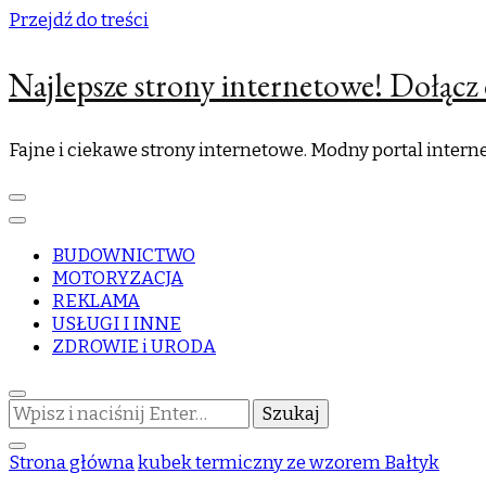
Przejdź do treści
Najlepsze strony internetowe! Dołącz 
Fajne i ciekawe strony internetowe. Modny portal inter
BUDOWNICTWO
MOTORYZACJA
REKLAMA
USŁUGI I INNE
ZDROWIE i URODA
Szukasz
czegoś?
Strona główna
kubek termiczny ze wzorem Bałtyk