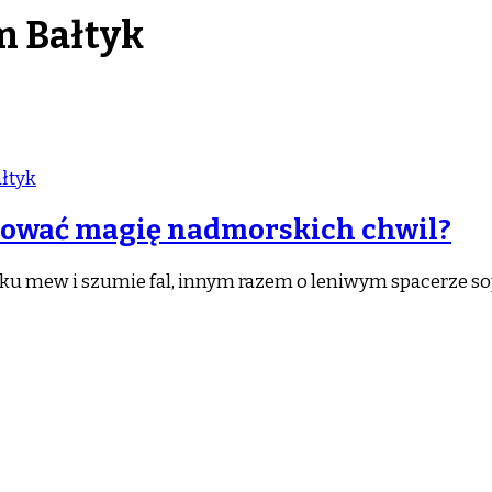
m Bałtyk
łtyk
hować magię nadmorskich chwil?
yku mew i szumie fal, innym razem o leniwym spacerze s