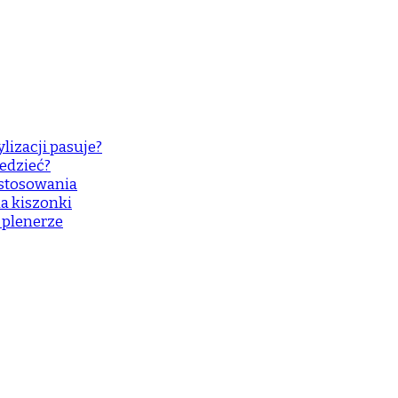
lizacji pasuje?
edzieć?
astosowania
a kiszonki
w plenerze