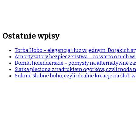
Ostatnie wpisy
Torba Hobo – elegancja i luz w jednym. Do jakich sty
Amortyzatory bezpieczeństwa – co warto o nich wi
Domki holenderskie – pomysły na alternatywne z
Siatka pleciona z nadrukiem ogórków, czyli moda n
Suknie ślubne boho, czyli idealne kreacje na ślub 