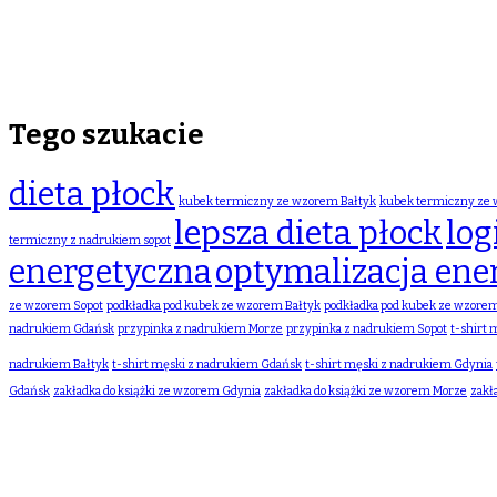
Tego szukacie
dieta płock
kubek termiczny ze wzorem Bałtyk
kubek termiczny ze
lepsza dieta płock
log
termiczny z nadrukiem sopot
energetyczna
optymalizacja ene
ze wzorem Sopot
podkładka pod kubek ze wzorem Bałtyk
podkładka pod kubek ze wzore
nadrukiem Gdańsk
przypinka z nadrukiem Morze
przypinka z nadrukiem Sopot
t-shirt
nadrukiem Bałtyk
t-shirt męski z nadrukiem Gdańsk
t-shirt męski z nadrukiem Gdynia
Gdańsk
zakładka do książki ze wzorem Gdynia
zakładka do książki ze wzorem Morze
zakł