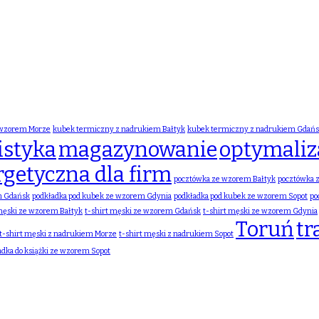
 wzorem Morze
kubek termiczny z nadrukiem Bałtyk
kubek termiczny z nadrukiem Gdań
istyka
magazynowanie
optymaliza
rgetyczna dla firm
pocztówka ze wzorem Bałtyk
pocztówka 
m Gdańsk
podkładka pod kubek ze wzorem Gdynia
podkładka pod kubek ze wzorem Sopot
po
 męski ze wzorem Bałtyk
t-shirt męski ze wzorem Gdańsk
t-shirt męski ze wzorem Gdynia
Toruń
tr
t-shirt męski z nadrukiem Morze
t-shirt męski z nadrukiem Sopot
adka do książki ze wzorem Sopot