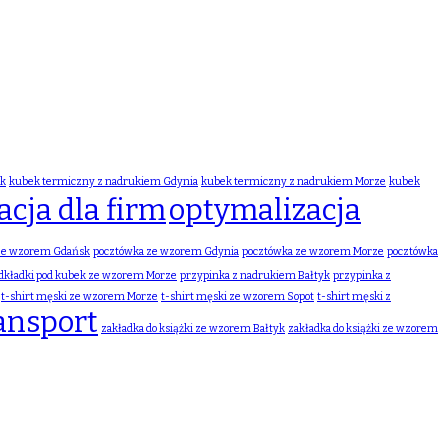
sk
kubek termiczny z nadrukiem Gdynia
kubek termiczny z nadrukiem Morze
kubek
cja dla firm
optymalizacja
ze wzorem Gdańsk
pocztówka ze wzorem Gdynia
pocztówka ze wzorem Morze
pocztówka
dkładki pod kubek ze wzorem Morze
przypinka z nadrukiem Bałtyk
przypinka z
t-shirt męski ze wzorem Morze
t-shirt męski ze wzorem Sopot
t-shirt męski z
ansport
zakładka do książki ze wzorem Bałtyk
zakładka do książki ze wzorem