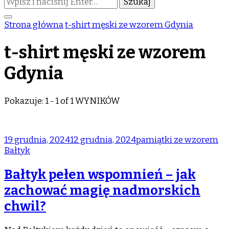
czegoś?
Strona główna
t-shirt męski ze wzorem Gdynia
t-shirt męski ze wzorem
Gdynia
Pokazuje: 1 - 1 of 1 WYNIKÓW
19 grudnia, 2024
12 grudnia, 2024
pamiątki ze wzorem
Bałtyk
Bałtyk pełen wspomnień – jak
zachować magię nadmorskich
chwil?