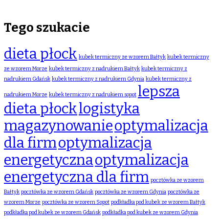
Tego szukacie
dieta płock
kubek termiczny ze wzorem Bałtyk
kubek termiczny
ze wzorem Morze
kubek termiczny z nadrukiem Bałtyk
kubek termiczny z
nadrukiem Gdańsk
kubek termiczny z nadrukiem Gdynia
kubek termiczny z
lepsza
nadrukiem Morze
kubek termiczny z nadrukiem sopot
dieta płock
logistyka
magazynowanie
optymalizacja
dla firm
optymalizacja
energetyczna
optymalizacja
energetyczna dla firm
pocztówka ze wzorem
Bałtyk
pocztówka ze wzorem Gdańsk
pocztówka ze wzorem Gdynia
pocztówka ze
wzorem Morze
pocztówka ze wzorem Sopot
podkładka pod kubek ze wzorem Bałtyk
podkładka pod kubek ze wzorem Gdańsk
podkładka pod kubek ze wzorem Gdynia