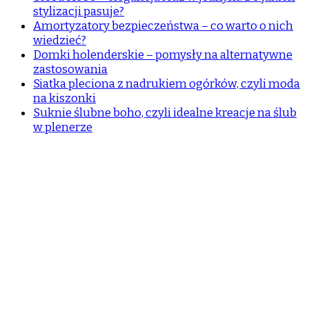
stylizacji pasuje?
Amortyzatory bezpieczeństwa – co warto o nich
wiedzieć?
Domki holenderskie – pomysły na alternatywne
zastosowania
Siatka pleciona z nadrukiem ogórków, czyli moda
na kiszonki
Suknie ślubne boho, czyli idealne kreacje na ślub
w plenerze