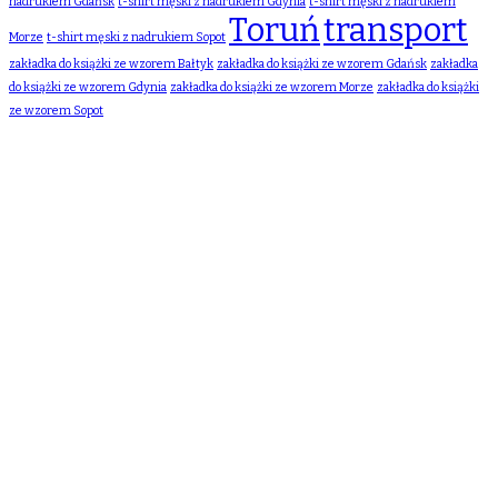
nadrukiem Gdańsk
t-shirt męski z nadrukiem Gdynia
t-shirt męski z nadrukiem
Toruń
transport
Morze
t-shirt męski z nadrukiem Sopot
zakładka do książki ze wzorem Bałtyk
zakładka do książki ze wzorem Gdańsk
zakładka
do książki ze wzorem Gdynia
zakładka do książki ze wzorem Morze
zakładka do książki
ze wzorem Sopot