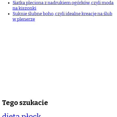
Siatka pleciona z nadrukiem ogórków, czyli moda
na kiszonki
Suknie ślubne boho, czyli idealne kreacje na ślub
w plenerze
Tego szukacie
dieta płock