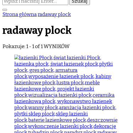
czegoś?
Strona główna
radaway plock
radaway plock
Pokazuje: 1 - 1 of 1 WYNIKÓW