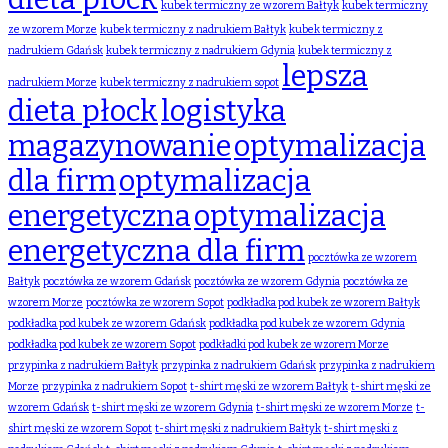
kubek termiczny ze wzorem Bałtyk
kubek termiczny
ze wzorem Morze
kubek termiczny z nadrukiem Bałtyk
kubek termiczny z
nadrukiem Gdańsk
kubek termiczny z nadrukiem Gdynia
kubek termiczny z
lepsza
nadrukiem Morze
kubek termiczny z nadrukiem sopot
dieta płock
logistyka
magazynowanie
optymalizacja
dla firm
optymalizacja
energetyczna
optymalizacja
energetyczna dla firm
pocztówka ze wzorem
Bałtyk
pocztówka ze wzorem Gdańsk
pocztówka ze wzorem Gdynia
pocztówka ze
wzorem Morze
pocztówka ze wzorem Sopot
podkładka pod kubek ze wzorem Bałtyk
podkładka pod kubek ze wzorem Gdańsk
podkładka pod kubek ze wzorem Gdynia
podkładka pod kubek ze wzorem Sopot
podkładki pod kubek ze wzorem Morze
przypinka z nadrukiem Bałtyk
przypinka z nadrukiem Gdańsk
przypinka z nadrukiem
Morze
przypinka z nadrukiem Sopot
t-shirt męski ze wzorem Bałtyk
t-shirt męski ze
wzorem Gdańsk
t-shirt męski ze wzorem Gdynia
t-shirt męski ze wzorem Morze
t-
shirt męski ze wzorem Sopot
t-shirt męski z nadrukiem Bałtyk
t-shirt męski z