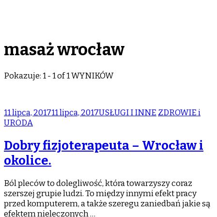
masaż wrocław
Pokazuje: 1 - 1 of 1 WYNIKÓW
11 lipca, 2017
11 lipca, 2017
USŁUGI I INNE
ZDROWIE i
URODA
Dobry fizjoterapeuta – Wrocław i
okolice.
Ból pleców to dolegliwość, która towarzyszy coraz
szerszej grupie ludzi. To między innymi efekt pracy
przed komputerem, a także szeregu zaniedbań jakie są
efektem nieleczonych …