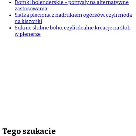
Domki holenderskie – pomysły na alternatywne
zastosowania
Siatka pleciona z nadrukiem ogórków, czyli moda
na kiszonki
Suknie ślubne boho, czyli idealne kreacje na ślub
w plenerze
Tego szukacie