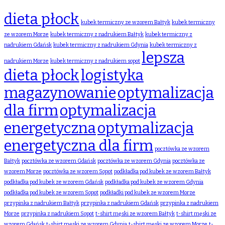
dieta płock
kubek termiczny ze wzorem Bałtyk
kubek termiczny
ze wzorem Morze
kubek termiczny z nadrukiem Bałtyk
kubek termiczny z
nadrukiem Gdańsk
kubek termiczny z nadrukiem Gdynia
kubek termiczny z
lepsza
nadrukiem Morze
kubek termiczny z nadrukiem sopot
dieta płock
logistyka
magazynowanie
optymalizacja
dla firm
optymalizacja
energetyczna
optymalizacja
energetyczna dla firm
pocztówka ze wzorem
Bałtyk
pocztówka ze wzorem Gdańsk
pocztówka ze wzorem Gdynia
pocztówka ze
wzorem Morze
pocztówka ze wzorem Sopot
podkładka pod kubek ze wzorem Bałtyk
podkładka pod kubek ze wzorem Gdańsk
podkładka pod kubek ze wzorem Gdynia
podkładka pod kubek ze wzorem Sopot
podkładki pod kubek ze wzorem Morze
przypinka z nadrukiem Bałtyk
przypinka z nadrukiem Gdańsk
przypinka z nadrukiem
Morze
przypinka z nadrukiem Sopot
t-shirt męski ze wzorem Bałtyk
t-shirt męski ze
wzorem Gdańsk
t-shirt męski ze wzorem Gdynia
t-shirt męski ze wzorem Morze
t-