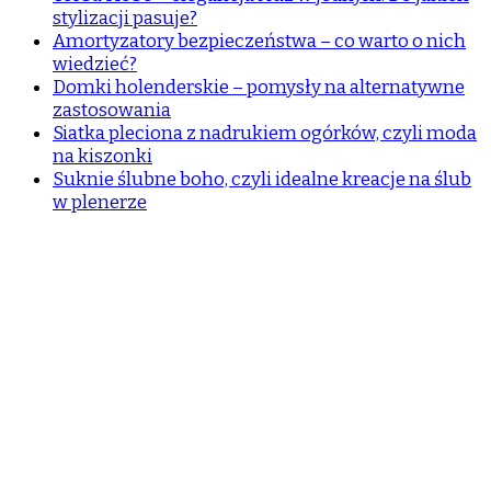
stylizacji pasuje?
Amortyzatory bezpieczeństwa – co warto o nich
wiedzieć?
Domki holenderskie – pomysły na alternatywne
zastosowania
Siatka pleciona z nadrukiem ogórków, czyli moda
na kiszonki
Suknie ślubne boho, czyli idealne kreacje na ślub
w plenerze