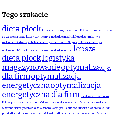
Tego szukacie
dieta płock
kubek termiczny ze wzorem Bałtyk
kubek termiczny
ze wzorem Morze
kubek termiczny z nadrukiem Bałtyk
kubek termiczny z
nadrukiem Gdańsk
kubek termiczny z nadrukiem Gdynia
kubek termiczny z
lepsza
nadrukiem Morze
kubek termiczny z nadrukiem sopot
dieta płock
logistyka
magazynowanie
optymalizacja
dla firm
optymalizacja
energetyczna
optymalizacja
energetyczna dla firm
pocztówka ze wzorem
Bałtyk
pocztówka ze wzorem Gdańsk
pocztówka ze wzorem Gdynia
pocztówka ze
wzorem Morze
pocztówka ze wzorem Sopot
podkładka pod kubek ze wzorem Bałtyk
podkładka pod kubek ze wzorem Gdańsk
podkładka pod kubek ze wzorem Gdynia