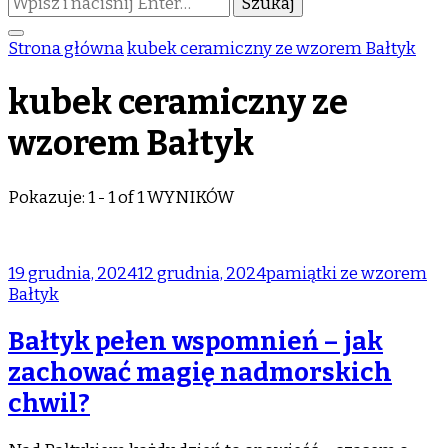
czegoś?
Strona główna
kubek ceramiczny ze wzorem Bałtyk
kubek ceramiczny ze
wzorem Bałtyk
Pokazuje: 1 - 1 of 1 WYNIKÓW
19 grudnia, 2024
12 grudnia, 2024
pamiątki ze wzorem
Bałtyk
Bałtyk pełen wspomnień – jak
zachować magię nadmorskich
chwil?