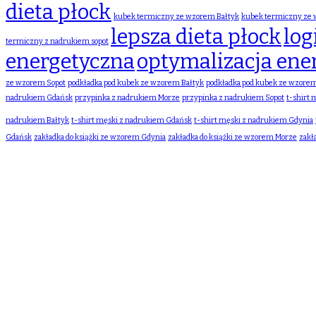
dieta płock
kubek termiczny ze wzorem Bałtyk
kubek termiczny ze
lepsza dieta płock
log
termiczny z nadrukiem sopot
energetyczna
optymalizacja ene
ze wzorem Sopot
podkładka pod kubek ze wzorem Bałtyk
podkładka pod kubek ze wzore
nadrukiem Gdańsk
przypinka z nadrukiem Morze
przypinka z nadrukiem Sopot
t-shirt
nadrukiem Bałtyk
t-shirt męski z nadrukiem Gdańsk
t-shirt męski z nadrukiem Gdynia
Gdańsk
zakładka do książki ze wzorem Gdynia
zakładka do książki ze wzorem Morze
zakł