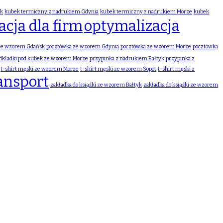
sk
kubek termiczny z nadrukiem Gdynia
kubek termiczny z nadrukiem Morze
kubek
cja dla firm
optymalizacja
ze wzorem Gdańsk
pocztówka ze wzorem Gdynia
pocztówka ze wzorem Morze
pocztówka
dkładki pod kubek ze wzorem Morze
przypinka z nadrukiem Bałtyk
przypinka z
t-shirt męski ze wzorem Morze
t-shirt męski ze wzorem Sopot
t-shirt męski z
ansport
zakładka do książki ze wzorem Bałtyk
zakładka do książki ze wzorem