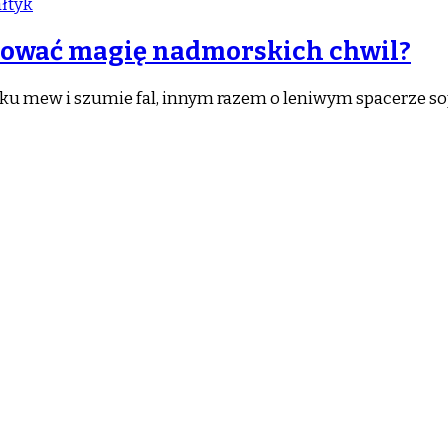
łtyk
hować magię nadmorskich chwil?
yku mew i szumie fal, innym razem o leniwym spacerze s