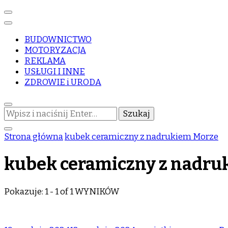
BUDOWNICTWO
MOTORYZACJA
REKLAMA
USŁUGI I INNE
ZDROWIE i URODA
Szukasz
czegoś?
Strona główna
kubek ceramiczny z nadrukiem Morze
kubek ceramiczny z nadru
Pokazuje: 1 - 1 of 1 WYNIKÓW