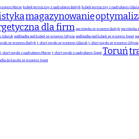
 wzorem Morze
kubek termiczny z nadrukiem Bałtyk
kubek termiczny z nadrukiem Gdań
istyka
magazynowanie
optymaliza
rgetyczna dla firm
pocztówka ze wzorem Bałtyk
pocztówka 
m Gdańsk
podkładka pod kubek ze wzorem Gdynia
podkładka pod kubek ze wzorem Sopot
po
 męski ze wzorem Bałtyk
t-shirt męski ze wzorem Gdańsk
t-shirt męski ze wzorem Gdynia
Toruń
tr
t-shirt męski z nadrukiem Morze
t-shirt męski z nadrukiem Sopot
adka do książki ze wzorem Sopot