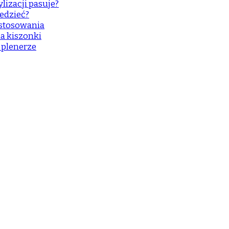
lizacji pasuje?
edzieć?
astosowania
a kiszonki
w plenerze