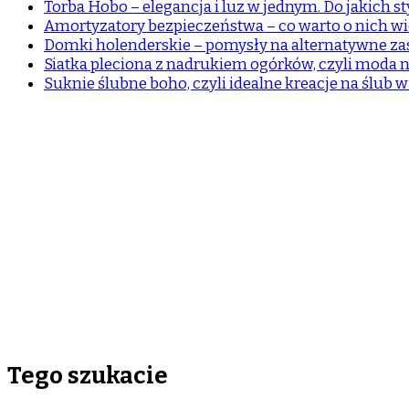
Torba Hobo – elegancja i luz w jednym. Do jakich sty
Amortyzatory bezpieczeństwa – co warto o nich wi
Domki holenderskie – pomysły na alternatywne z
Siatka pleciona z nadrukiem ogórków, czyli moda n
Suknie ślubne boho, czyli idealne kreacje na ślub 
Tego szukacie