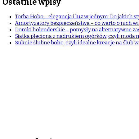
Ostatnie wpisy
Torba Hobo – elegancja i luz w jednym. Do jakich sty
Amortyzatory bezpieczeństwa – co warto o nich wi
Domki holenderskie – pomysły na alternatywne z
Siatka pleciona z nadrukiem ogórków, czyli moda n
Suknie ślubne boho, czyli idealne kreacje na ślub 