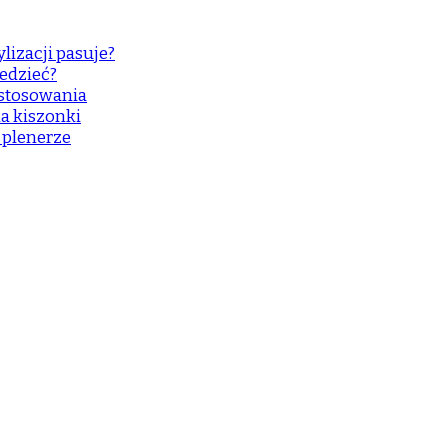
lizacji pasuje?
edzieć?
astosowania
a kiszonki
w plenerze