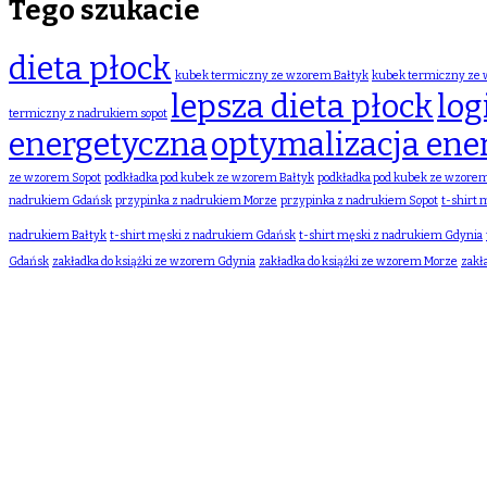
Tego szukacie
dieta płock
kubek termiczny ze wzorem Bałtyk
kubek termiczny ze
lepsza dieta płock
log
termiczny z nadrukiem sopot
energetyczna
optymalizacja ene
ze wzorem Sopot
podkładka pod kubek ze wzorem Bałtyk
podkładka pod kubek ze wzore
nadrukiem Gdańsk
przypinka z nadrukiem Morze
przypinka z nadrukiem Sopot
t-shirt
nadrukiem Bałtyk
t-shirt męski z nadrukiem Gdańsk
t-shirt męski z nadrukiem Gdynia
Gdańsk
zakładka do książki ze wzorem Gdynia
zakładka do książki ze wzorem Morze
zakł