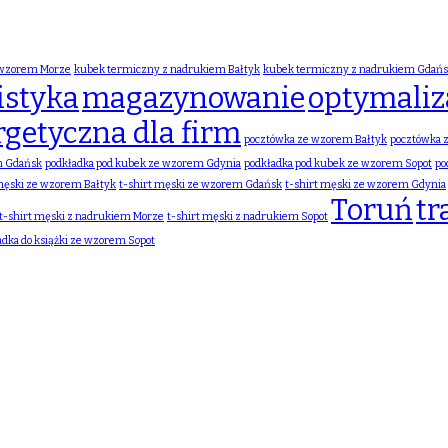
 wzorem Morze
kubek termiczny z nadrukiem Bałtyk
kubek termiczny z nadrukiem Gdań
istyka
magazynowanie
optymaliza
rgetyczna dla firm
pocztówka ze wzorem Bałtyk
pocztówka 
m Gdańsk
podkładka pod kubek ze wzorem Gdynia
podkładka pod kubek ze wzorem Sopot
po
 męski ze wzorem Bałtyk
t-shirt męski ze wzorem Gdańsk
t-shirt męski ze wzorem Gdynia
Toruń
tr
t-shirt męski z nadrukiem Morze
t-shirt męski z nadrukiem Sopot
adka do książki ze wzorem Sopot