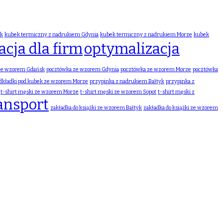
sk
kubek termiczny z nadrukiem Gdynia
kubek termiczny z nadrukiem Morze
kubek
cja dla firm
optymalizacja
ze wzorem Gdańsk
pocztówka ze wzorem Gdynia
pocztówka ze wzorem Morze
pocztówka
dkładki pod kubek ze wzorem Morze
przypinka z nadrukiem Bałtyk
przypinka z
t-shirt męski ze wzorem Morze
t-shirt męski ze wzorem Sopot
t-shirt męski z
ansport
zakładka do książki ze wzorem Bałtyk
zakładka do książki ze wzorem