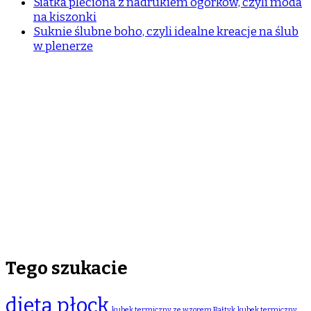
Siatka pleciona z nadrukiem ogórków, czyli moda
na kiszonki
Suknie ślubne boho, czyli idealne kreacje na ślub
w plenerze
Tego szukacie
dieta płock
kubek termiczny ze wzorem Bałtyk
kubek termiczny