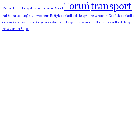
Toruń
transport
Morze
t-shirt męski z nadrukiem Sopot
zakładka do książki ze wzorem Bałtyk
zakładka do książki ze wzorem Gdańsk
zakładka
do książki ze wzorem Gdynia
zakładka do książki ze wzorem Morze
zakładka do książki
ze wzorem Sopot