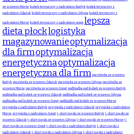
ze wzorem Morze
kubek termiczny z nadrukiem Bałtyk
kubek termiczny z
nadrukiem Gdańsk
kubek termiczny z nadrukiem Gdynia
kubek termiczny z
lepsza
nadrukiem Morze
kubek termiczny z nadrukiem sopot
dieta płock
logistyka
magazynowanie
optymalizacja
dla firm
optymalizacja
energetyczna
optymalizacja
energetyczna dla firm
pocztówka ze wzorem
Bałtyk
pocztówka ze wzorem Gdańsk
pocztówka ze wzorem Gdynia
pocztówka ze
wzorem Morze
pocztówka ze wzorem Sopot
podkładka pod kubek ze wzorem Bałtyk
podkładka pod kubek ze wzorem Gdańsk
podkładka pod kubek ze wzorem Gdynia
podkładka pod kubek ze wzorem Sopot
podkładki pod kubek ze wzorem Morze
przypinka z nadrukiem Bałtyk
przypinka z nadrukiem Gdańsk
przypinka z nadrukiem
Morze
przypinka z nadrukiem Sopot
t-shirt męski ze wzorem Bałtyk
t-shirt męski ze
wzorem Gdańsk
t-shirt męski ze wzorem Gdynia
t-shirt męski ze wzorem Morze
t-
shirt męski ze wzorem Sopot
t-shirt męski z nadrukiem Bałtyk
t-shirt męski z
nadrukiem Gdańsk
t-shirt męski z nadrukiem Gdynia
t-shirt męski z nadrukiem