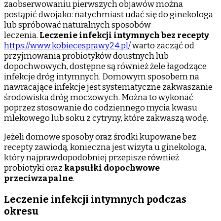
zaobserwowaniu pierwszych objawów można
postąpić dwojako: natychmiast udać się do ginekologa
lub spróbować naturalnych sposobów
leczenia.
Leczenie infekcji intymnych bez recepty
https://www.kobiecesprawy24.pl/
warto zacząć od
przyjmowania probiotyków doustnych lub
dopochwowych, dostępne są również żele łagodzące
infekcje dróg intymnych. Domowym sposobem na
nawracające infekcje jest systematyczne zakwaszanie
środowiska dróg moczowych. Można to wykonać
poprzez stosowanie do codziennego mycia kwasu
mlekowego lub soku z cytryny, które zakwaszą wodę.
Jeżeli domowe sposoby oraz środki kupowane bez
recepty zawiodą, konieczna jest wizyta u ginekologa,
który najprawdopodobniej przepisze również
probiotyki oraz
kapsułki dopochwowe
przeciwzapalne
.
Leczenie infekcji intymnych podczas
okresu