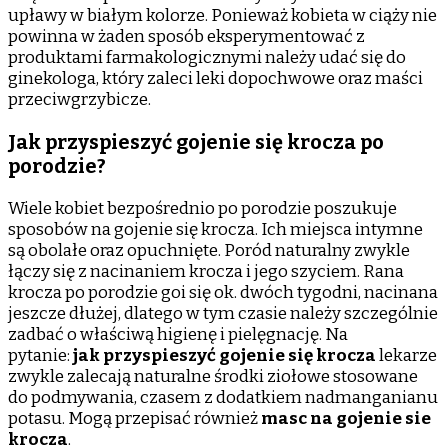
upławy w białym kolorze. Ponieważ kobieta w ciąży nie
powinna w żaden sposób eksperymentować z
produktami farmakologicznymi należy udać się do
ginekologa, który zaleci leki dopochwowe oraz maści
przeciwgrzybicze.
Jak przyspieszyć gojenie się krocza po
porodzie?
Wiele kobiet bezpośrednio po porodzie poszukuje
sposobów na gojenie się krocza. Ich miejsca intymne
są obolałe oraz opuchnięte. Poród naturalny zwykle
łączy się z nacinaniem krocza i jego szyciem. Rana
krocza po porodzie goi się ok. dwóch tygodni, nacinana
jeszcze dłużej, dlatego w tym czasie należy szczególnie
zadbać o właściwą higienę i pielęgnację. Na
pytanie:
jak przyspieszyć gojenie się krocza
lekarze
zwykle zalecają naturalne środki ziołowe stosowane
do podmywania, czasem z dodatkiem nadmanganianu
potasu. Mogą przepisać również
masc na gojenie sie
krocza
.