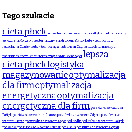
Tego szukacie
dieta płock
kubek termiczny ze wzorem Bałtyk
kubek termiczny
ze wzorem Morze
kubek termiczny z nadrukiem Bałtyk
kubek termiczny z
nadrukiem Gdańsk
kubek termiczny z nadrukiem Gdynia
kubek termiczny z
lepsza
nadrukiem Morze
kubek termiczny z nadrukiem sopot
dieta płock
logistyka
magazynowanie
optymalizacja
dla firm
optymalizacja
energetyczna
optymalizacja
energetyczna dla firm
pocztówka ze wzorem
Bałtyk
pocztówka ze wzorem Gdańsk
pocztówka ze wzorem Gdynia
pocztówka ze
wzorem Morze
pocztówka ze wzorem Sopot
podkładka pod kubek ze wzorem Bałtyk
podkładka pod kubek ze wzorem Gdańsk
podkładka pod kubek ze wzorem Gdynia