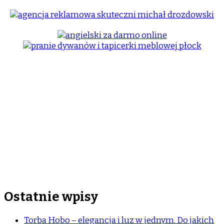
Ostatnie wpisy
Torba Hobo – elegancja i luz w jednym. Do jakich