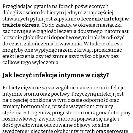
Przeglądając pytania na forach poświęconych
dolegliwościom kobiecym jednym z najczęściej
stawianych pytań jest zapytanie o
leczenie infekcji w
trakcie
okresu
. Co do zasady, w okresie miesiączki
zachowuje się ciągłość leczenia doustnego, natomiast
leczenie globulkami dopochwowymi należy odłożyć
do czasu zakończenia krwawienia. W trakcie okresu
mogłyby one wypłynąć razem z krwią i przekłamać
efekt leczenia czy też zmniejszyć tylko objawy bez
całkowitego wyleczenia.
Jak leczyć infekcje intymne w ciąży?
Kobiety ciężarne są szczególnie narażone na infekcje
intymne sromu oraz pochwy. Przyczyną infekcji jest
najczęściej obniżona w tym czasie odporność oraz
zmiany hormonalne, przede wszystkim zmiany
stężenia estrogenów, progesteronu oraz gonadotropiny
kosmówkowej. Zwykle choroba pojawia się nagle i
dość gwałtownie, odczuwalne objawy to: silne
swędzenie i pieczenie okolic intymnych oraz serowate