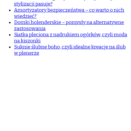
stylizacji pasuje?
Amortyzatory bezpieczeństwa – co warto o nich
wiedzieć?
Domki holenderskie – pomysły na alternatywne
zastosowania
Siatka pleciona z nadrukiem ogórków, czyli moda
na kiszonki
Suknie ślubne boho, czyli idealne kreacje na ślub
w plenerze