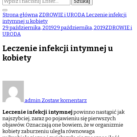
czegoś?
Strona główna
ZDROWIE i URODA
Leczenie infekcji
intymnej u kobiety
29 października, 2019
29 października, 2019
ZDROWIE i
URODA
Leczenie infekcji intymnej u
kobiety
do
Leczenie
infekcji
admin
Zostaw komentarz
intymnej
u
Leczenie infekcji intymnej
powinno nastąpić jak
kobiety
najszybciej, zaraz po pojawieniu się pierwszych
objawów. Oznaczają one bowiem, że w organizmie
kobiety zaburzeniu uległa równowaga