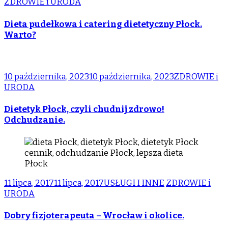
ZDROWIE i URODA
Dieta pudełkowa i catering dietetyczny Płock.
Warto?
10 października, 2023
10 października, 2023
ZDROWIE i
URODA
Dietetyk Płock, czyli chudnij zdrowo!
Odchudzanie.
11 lipca, 2017
11 lipca, 2017
USŁUGI I INNE
ZDROWIE i
URODA
Dobry fizjoterapeuta – Wrocław i okolice.