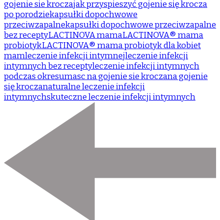
gojenie sie krocza
jak przyspieszyć gojenie się krocza
po porodzie
kapsułki dopochwowe
przeciwzapalne
kapsułki dopochwowe przeciwzapalne
bez recepty
LACTINOVA mama
LACTINOVA® mama
probiotyk
LACTINOVA® mama probiotyk dla kobiet
mam
leczenie infekcji intymnej
leczenie infekcji
intymnych bez recepty
leczenie infekcji intymnych
podczas okresu
masc na gojenie sie krocza
na gojenie
się krocza
naturalne leczenie infekcji
intymnych
skuteczne leczenie infekcji intymnych