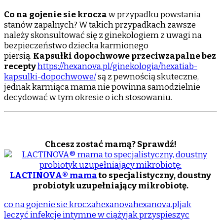
Co na gojenie sie krocza
w przypadku powstania
stanów zapalnych? W takich przypadkach zawsze
należy skonsultować się z ginekologiem z uwagi na
bezpieczeństwo dziecka karmionego
piersią.
Kapsułki dopochwowe przeciwzapalne bez
recepty
https://hexanova.pl/ginekologia/hexatiab-
kapsulki-dopochwowe/
są z pewnością skuteczne,
jednak karmiąca mama nie powinna samodzielnie
decydować w tym okresie o ich stosowaniu.
Chcesz zostać mamą? Sprawdź!
LACTINOVA® mama
to specjalistyczny, doustny
probiotyk uzupełniający mikrobiotę.
co na gojenie sie krocza
hexanova
hexanova.pl
jak
leczyć infekcje intymne w ciąży
jak przyspieszyc