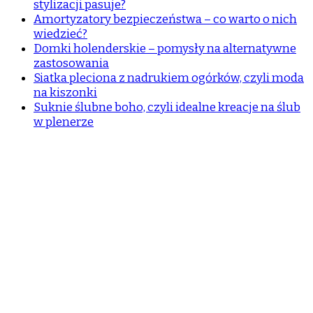
stylizacji pasuje?
Amortyzatory bezpieczeństwa – co warto o nich
wiedzieć?
Domki holenderskie – pomysły na alternatywne
zastosowania
Siatka pleciona z nadrukiem ogórków, czyli moda
na kiszonki
Suknie ślubne boho, czyli idealne kreacje na ślub
w plenerze