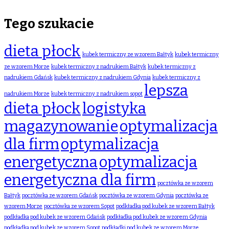
Tego szukacie
dieta płock
kubek termiczny ze wzorem Bałtyk
kubek termiczny
ze wzorem Morze
kubek termiczny z nadrukiem Bałtyk
kubek termiczny z
nadrukiem Gdańsk
kubek termiczny z nadrukiem Gdynia
kubek termiczny z
lepsza
nadrukiem Morze
kubek termiczny z nadrukiem sopot
dieta płock
logistyka
magazynowanie
optymalizacja
dla firm
optymalizacja
energetyczna
optymalizacja
energetyczna dla firm
pocztówka ze wzorem
Bałtyk
pocztówka ze wzorem Gdańsk
pocztówka ze wzorem Gdynia
pocztówka ze
wzorem Morze
pocztówka ze wzorem Sopot
podkładka pod kubek ze wzorem Bałtyk
podkładka pod kubek ze wzorem Gdańsk
podkładka pod kubek ze wzorem Gdynia
podkładka pod kubek ze wzorem Sopot
podkładki pod kubek ze wzorem Morze