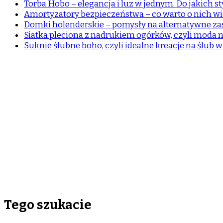
Torba Hobo – elegancja i luz w jednym. Do jakich sty
Amortyzatory bezpieczeństwa – co warto o nich wi
Domki holenderskie – pomysły na alternatywne z
Siatka pleciona z nadrukiem ogórków, czyli moda n
Suknie ślubne boho, czyli idealne kreacje na ślub 
Tego szukacie