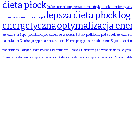
dieta płock
kubek termiczny ze wzorem Bałtyk
kubek termiczny ze
lepsza dieta płock
log
termiczny z nadrukiem sopot
energetyczna
optymalizacja ene
ze wzorem Sopot
podkładka pod kubek ze wzorem Bałtyk
podkładka pod kubek ze wzore
nadrukiem Gdańsk
przypinka z nadrukiem Morze
przypinka z nadrukiem Sopot
t-shirt
nadrukiem Bałtyk
t-shirt męski z nadrukiem Gdańsk
t-shirt męski z nadrukiem Gdynia
Gdańsk
zakładka do książki ze wzorem Gdynia
zakładka do książki ze wzorem Morze
zakł