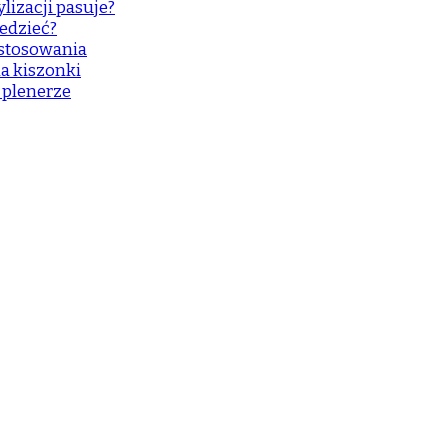
lizacji pasuje?
edzieć?
astosowania
a kiszonki
w plenerze