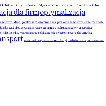
sk
kubek termiczny z nadrukiem Gdynia
kubek termiczny z nadrukiem Morze
kubek
cja dla firm
optymalizacja
ze wzorem Gdańsk
pocztówka ze wzorem Gdynia
pocztówka ze wzorem Morze
pocztówka
dkładki pod kubek ze wzorem Morze
przypinka z nadrukiem Bałtyk
przypinka z
t-shirt męski ze wzorem Morze
t-shirt męski ze wzorem Sopot
t-shirt męski z
ansport
zakładka do książki ze wzorem Bałtyk
zakładka do książki ze wzorem