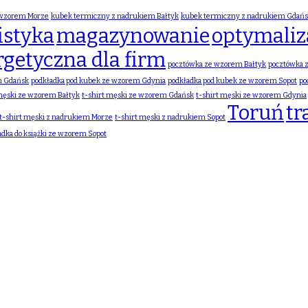
 wzorem Morze
kubek termiczny z nadrukiem Bałtyk
kubek termiczny z nadrukiem Gdań
istyka
magazynowanie
optymaliza
rgetyczna dla firm
pocztówka ze wzorem Bałtyk
pocztówka 
m Gdańsk
podkładka pod kubek ze wzorem Gdynia
podkładka pod kubek ze wzorem Sopot
po
 męski ze wzorem Bałtyk
t-shirt męski ze wzorem Gdańsk
t-shirt męski ze wzorem Gdynia
Toruń
tr
t-shirt męski z nadrukiem Morze
t-shirt męski z nadrukiem Sopot
adka do książki ze wzorem Sopot