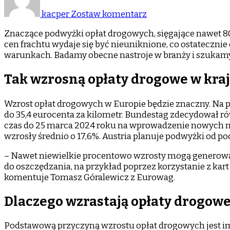
konsumenci
kacper
Zostaw komentarz
zapłacą
za
Znaczące podwyżki opłat drogowych, sięgające nawet 8
wyższe
cen frachtu wydaje się być nieuniknione, co ostateczn
opłaty
warunkach. Badamy obecne nastroje w branży i szukam
drogowe?
Tak wzrosną opłaty drogowe w kra
Wzrost opłat drogowych w Europie będzie znaczny. Na p
do 35,4 eurocenta za kilometr. Bundestag zdecydował ró
czas do 25 marca 2024 roku na wprowadzenie nowych me
wzrosły średnio o 17,6%. Austria planuje podwyżki od p
– Nawet niewielkie procentowo wzrosty mogą generować
do oszczędzania, na przykład poprzez korzystanie z ka
komentuje Tomasz Góralewicz z Eurowag.
Dlaczego wzrastają opłaty drogow
Podstawową przyczyną wzrostu opłat drogowych jest imp