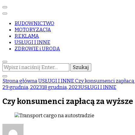
BUDOWNICTWO
MOTORYZACJA
REKLAMA
USŁUGI I INNE
ZDROWIE i URODA
Szukasz
czegoś?
Strona główna
USŁUGI I INNE
Czy konsumenci zapłacą 
29 grudnia, 2023
18 grudnia, 2023
USŁUGI I INNE
Czy konsumenci zapłacą za wyższe
do
Czy