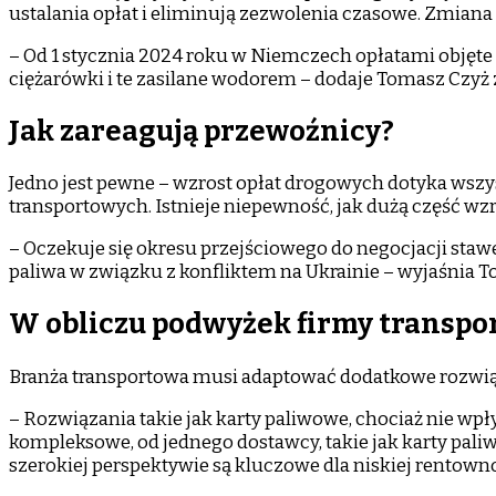
ustalania opłat i eliminują zezwolenia czasowe. Zmian
– Od 1 stycznia 2024 roku w Niemczech opłatami objęte
ciężarówki i te zasilane wodorem – dodaje Tomasz Czyż 
Jak zareagują przewoźnicy?
Jedno jest pewne – wzrost opłat drogowych dotyka wsz
transportowych. Istnieje niepewność, jak dużą część w
– Oczekuje się okresu przejściowego do negocjacji sta
paliwa w związku z konfliktem na Ukrainie – wyjaśnia T
W obliczu podwyżek firmy transpor
Branża transportowa musi adaptować dodatkowe rozwi
– Rozwiązania takie jak karty paliwowe, chociaż nie wp
kompleksowe, od jednego dostawcy, takie jak karty pal
szerokiej perspektywie są kluczowe dla niskiej rento