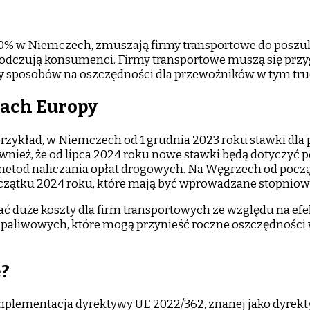
0% w Niemczech, zmuszają firmy transportowe do poszuk
ie odczują konsumenci. Firmy transportowe muszą się prz
y sposobów na oszczędności dla przewoźników w tym tru
jach Europy
rzykład, w Niemczech od 1 grudnia 2023 roku stawki dla
wnież, że od lipca 2024 roku nowe stawki będą dotyczyć 
tod naliczania opłat drogowych. Na Węgrzech od począt
oczątku 2024 roku, które mają być wprowadzane stopniowo
 duże koszty dla firm transportowych ze względu na ef
rt paliwowych, które mogą przynieść roczne oszczędności
e?
lementacja dyrektywy UE 2022/362, znanej jako dyrektyw