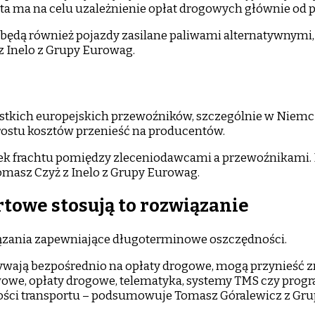
a ta ma na celu uzależnienie opłat drogowych głównie od
 będą również pojazdy zasilane paliwami alternatywnymi,
z Inelo z Grupy Eurowag.
ystkich europejskich przewoźników, szczególnie w Niemc
zrostu kosztów przenieść na producentów.
wek frachtu pomiędzy zleceniodawcami a przewoźnikami. 
omasz Czyż z Inelo z Grupy Eurowag.
towe stosują to rozwiązanie
ązania zapewniające długoterminowe oszczędności.
ływają bezpośrednio na opłaty drogowe, mogą przynieść z
iwowe, opłaty drogowe, telematyka, systemy TMS czy prog
wności transportu – podsumowuje Tomasz Góralewicz z Gr