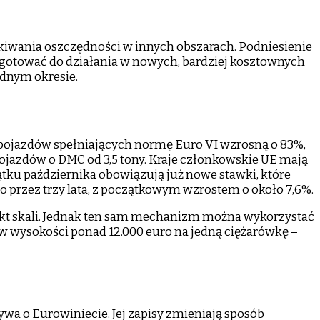
iwania oszczędności w innych obszarach. Podniesienie
ygotować do działania w nowych, bardziej kosztownych
dnym okresie.
 pojazdów spełniających normę Euro VI wzrosną o 83%,
pojazdów o DMC od 3,5 tony. Kraje członkowskie UE mają
ku października obowiązują już nowe stawki, które
 przez trzy lata, z początkowym wzrostem o około 7,6%.
ekt skali. Jednak ten sam mechanizm można wykorzystać
 w wysokości ponad 12.000 euro na jedną ciężarówkę –
a o Eurowiniecie. Jej zapisy zmieniają sposób