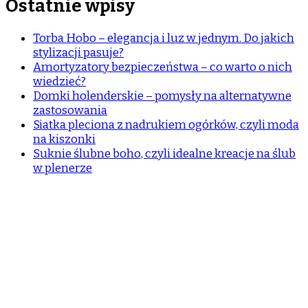
Ostatnie wpisy
Torba Hobo – elegancja i luz w jednym. Do jakich
stylizacji pasuje?
Amortyzatory bezpieczeństwa – co warto o nich
wiedzieć?
Domki holenderskie – pomysły na alternatywne
zastosowania
Siatka pleciona z nadrukiem ogórków, czyli moda
na kiszonki
Suknie ślubne boho, czyli idealne kreacje na ślub
w plenerze