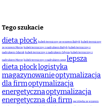
Tego szukacie
dieta płock
kubek termiczny ze wzorem Bałtyk
kubek termiczny
ze wzorem Morze
kubek termiczny z nadrukiem Bałtyk
kubek termiczny z
nadrukiem Gdańsk
kubek termiczny z nadrukiem Gdynia
kubek termiczny z
lepsza
nadrukiem Morze
kubek termiczny z nadrukiem sopot
dieta płock
logistyka
magazynowanie
optymalizacja
dla firm
optymalizacja
energetyczna
optymalizacja
energetyczna dla firm
pocztówka ze wzorem