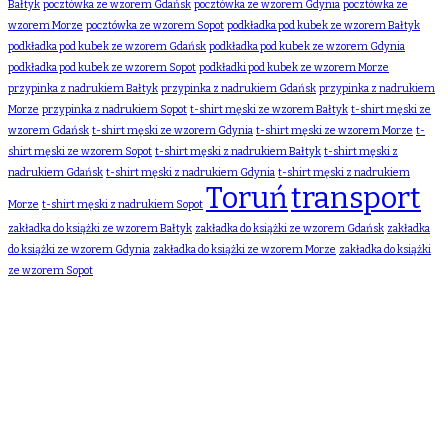
Bałtyk
pocztówka ze wzorem Gdańsk
pocztówka ze wzorem Gdynia
pocztówka ze
wzorem Morze
pocztówka ze wzorem Sopot
podkładka pod kubek ze wzorem Bałtyk
podkładka pod kubek ze wzorem Gdańsk
podkładka pod kubek ze wzorem Gdynia
podkładka pod kubek ze wzorem Sopot
podkładki pod kubek ze wzorem Morze
przypinka z nadrukiem Bałtyk
przypinka z nadrukiem Gdańsk
przypinka z nadrukiem
Morze
przypinka z nadrukiem Sopot
t-shirt męski ze wzorem Bałtyk
t-shirt męski ze
wzorem Gdańsk
t-shirt męski ze wzorem Gdynia
t-shirt męski ze wzorem Morze
t-
shirt męski ze wzorem Sopot
t-shirt męski z nadrukiem Bałtyk
t-shirt męski z
nadrukiem Gdańsk
t-shirt męski z nadrukiem Gdynia
t-shirt męski z nadrukiem
Toruń
transport
Morze
t-shirt męski z nadrukiem Sopot
zakładka do książki ze wzorem Bałtyk
zakładka do książki ze wzorem Gdańsk
zakładka
do książki ze wzorem Gdynia
zakładka do książki ze wzorem Morze
zakładka do książki
ze wzorem Sopot