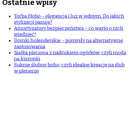
Ostatnie wpisy
Torba Hobo – elegancja i luz w jednym. Do jakich
stylizacji pasuje?
Amortyzatory bezpieczeństwa – co warto o nich
wiedzieć?
Domki holenderskie – pomysły na alternatywne
zastosowania
Siatka pleciona z nadrukiem ogórków, czyli moda
na kiszonki
Suknie ślubne boho, czyli idealne kreacje na ślub
w plenerze