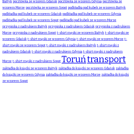
Bałtyk
pocztówka ze wzorem Gdańsk
pocztówka ze wzorem Gdynia
pocztówka ze
wzorem Morze
pocztówka ze wzorem Sopot
podkładka pod kubek ze wzorem Bałtyk
podkładka pod kubek ze wzorem Gdańsk
podkładka pod kubek ze wzorem Gdynia
podkładka pod kubek ze wzorem Sopot
podkładki pod kubek ze wzorem Morze
przypinka z nadrukiem Bałtyk
przypinka z nadrukiem Gdańsk
przypinka z nadrukiem
Morze
przypinka z nadrukiem Sopot
t-shirt męski ze wzorem Bałtyk
t-shirt męski ze
wzorem Gdańsk
t-shirt męski ze wzorem Gdynia
t-shirt męski ze wzorem Morze
t-
shirt męski ze wzorem Sopot
t-shirt męski z nadrukiem Bałtyk
t-shirt męski z
nadrukiem Gdańsk
t-shirt męski z nadrukiem Gdynia
t-shirt męski z nadrukiem
Toruń
transport
Morze
t-shirt męski z nadrukiem Sopot
zakładka do książki ze wzorem Bałtyk
zakładka do książki ze wzorem Gdańsk
zakładka
do książki ze wzorem Gdynia
zakładka do książki ze wzorem Morze
zakładka do książki
ze wzorem Sopot