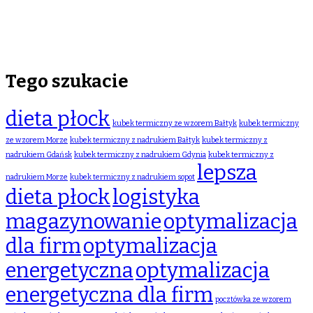
Tego szukacie
dieta płock
kubek termiczny ze wzorem Bałtyk
kubek termiczny
ze wzorem Morze
kubek termiczny z nadrukiem Bałtyk
kubek termiczny z
nadrukiem Gdańsk
kubek termiczny z nadrukiem Gdynia
kubek termiczny z
lepsza
nadrukiem Morze
kubek termiczny z nadrukiem sopot
dieta płock
logistyka
magazynowanie
optymalizacja
dla firm
optymalizacja
energetyczna
optymalizacja
energetyczna dla firm
pocztówka ze wzorem