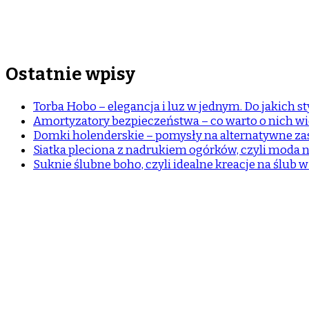
Ostatnie wpisy
Torba Hobo – elegancja i luz w jednym. Do jakich sty
Amortyzatory bezpieczeństwa – co warto o nich wi
Domki holenderskie – pomysły na alternatywne z
Siatka pleciona z nadrukiem ogórków, czyli moda n
Suknie ślubne boho, czyli idealne kreacje na ślub 