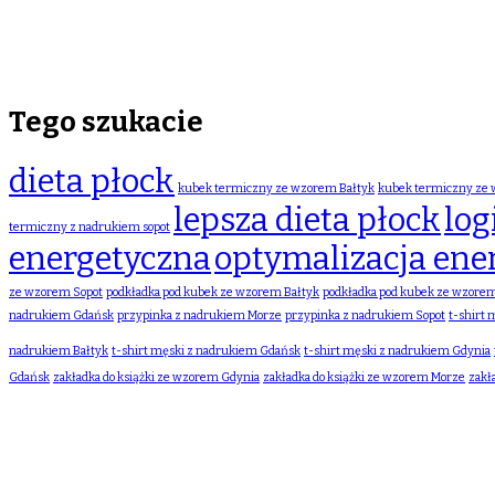
Tego szukacie
dieta płock
kubek termiczny ze wzorem Bałtyk
kubek termiczny ze
lepsza dieta płock
log
termiczny z nadrukiem sopot
energetyczna
optymalizacja ene
ze wzorem Sopot
podkładka pod kubek ze wzorem Bałtyk
podkładka pod kubek ze wzore
nadrukiem Gdańsk
przypinka z nadrukiem Morze
przypinka z nadrukiem Sopot
t-shirt
nadrukiem Bałtyk
t-shirt męski z nadrukiem Gdańsk
t-shirt męski z nadrukiem Gdynia
Gdańsk
zakładka do książki ze wzorem Gdynia
zakładka do książki ze wzorem Morze
zakł