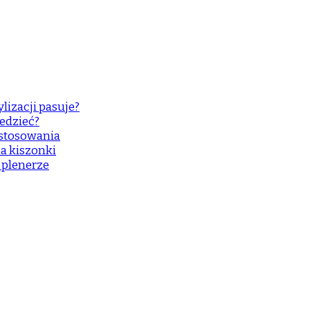
lizacji pasuje?
edzieć?
astosowania
a kiszonki
w plenerze