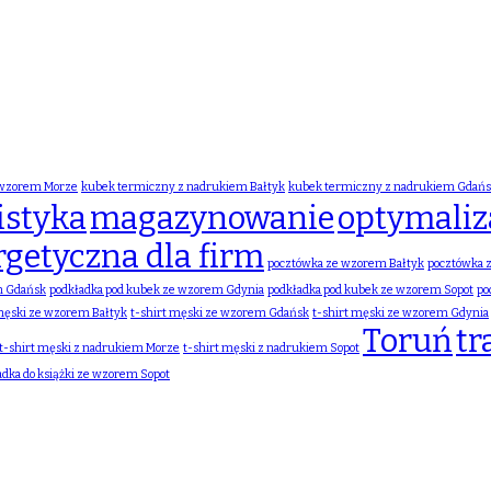
 wzorem Morze
kubek termiczny z nadrukiem Bałtyk
kubek termiczny z nadrukiem Gdań
istyka
magazynowanie
optymaliza
rgetyczna dla firm
pocztówka ze wzorem Bałtyk
pocztówka 
m Gdańsk
podkładka pod kubek ze wzorem Gdynia
podkładka pod kubek ze wzorem Sopot
po
 męski ze wzorem Bałtyk
t-shirt męski ze wzorem Gdańsk
t-shirt męski ze wzorem Gdynia
Toruń
tr
t-shirt męski z nadrukiem Morze
t-shirt męski z nadrukiem Sopot
adka do książki ze wzorem Sopot