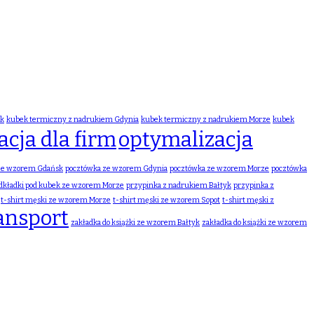
sk
kubek termiczny z nadrukiem Gdynia
kubek termiczny z nadrukiem Morze
kubek
cja dla firm
optymalizacja
ze wzorem Gdańsk
pocztówka ze wzorem Gdynia
pocztówka ze wzorem Morze
pocztówka
dkładki pod kubek ze wzorem Morze
przypinka z nadrukiem Bałtyk
przypinka z
t-shirt męski ze wzorem Morze
t-shirt męski ze wzorem Sopot
t-shirt męski z
ansport
zakładka do książki ze wzorem Bałtyk
zakładka do książki ze wzorem