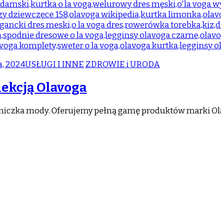
a, 2024
USŁUGI I INNE
ZDROWIE i URODA
lekcją Olavoga
ośniczka mody. Oferujemy pełną gamę produktów marki Ol