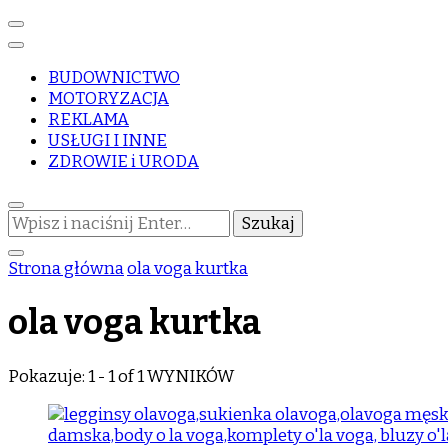
BUDOWNICTWO
MOTORYZACJA
REKLAMA
USŁUGI I INNE
ZDROWIE i URODA
Szukasz
czegoś?
Strona główna
ola voga kurtka
ola voga kurtka
Pokazuje: 1 - 1 of 1 WYNIKÓW