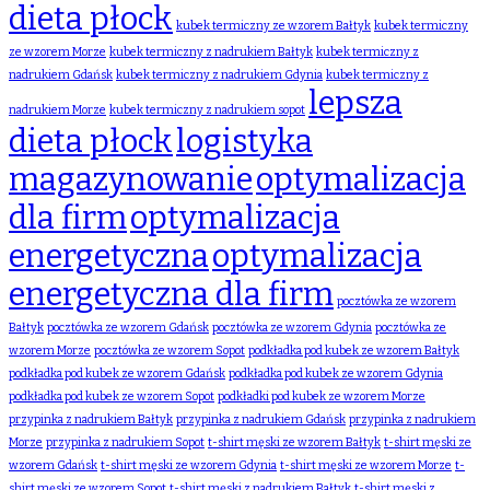
dieta płock
kubek termiczny ze wzorem Bałtyk
kubek termiczny
ze wzorem Morze
kubek termiczny z nadrukiem Bałtyk
kubek termiczny z
nadrukiem Gdańsk
kubek termiczny z nadrukiem Gdynia
kubek termiczny z
lepsza
nadrukiem Morze
kubek termiczny z nadrukiem sopot
dieta płock
logistyka
magazynowanie
optymalizacja
dla firm
optymalizacja
energetyczna
optymalizacja
energetyczna dla firm
pocztówka ze wzorem
Bałtyk
pocztówka ze wzorem Gdańsk
pocztówka ze wzorem Gdynia
pocztówka ze
wzorem Morze
pocztówka ze wzorem Sopot
podkładka pod kubek ze wzorem Bałtyk
podkładka pod kubek ze wzorem Gdańsk
podkładka pod kubek ze wzorem Gdynia
podkładka pod kubek ze wzorem Sopot
podkładki pod kubek ze wzorem Morze
przypinka z nadrukiem Bałtyk
przypinka z nadrukiem Gdańsk
przypinka z nadrukiem
Morze
przypinka z nadrukiem Sopot
t-shirt męski ze wzorem Bałtyk
t-shirt męski ze
wzorem Gdańsk
t-shirt męski ze wzorem Gdynia
t-shirt męski ze wzorem Morze
t-
shirt męski ze wzorem Sopot
t-shirt męski z nadrukiem Bałtyk
t-shirt męski z