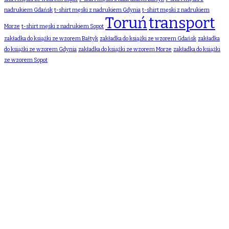
nadrukiem Gdańsk
t-shirt męski z nadrukiem Gdynia
t-shirt męski z nadrukiem
Toruń
transport
Morze
t-shirt męski z nadrukiem Sopot
zakładka do książki ze wzorem Bałtyk
zakładka do książki ze wzorem Gdańsk
zakładka
do książki ze wzorem Gdynia
zakładka do książki ze wzorem Morze
zakładka do książki
ze wzorem Sopot