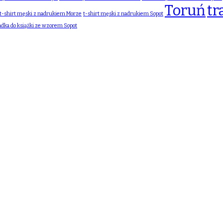
Toruń
tr
t-shirt męski z nadrukiem Morze
t-shirt męski z nadrukiem Sopot
adka do książki ze wzorem Sopot