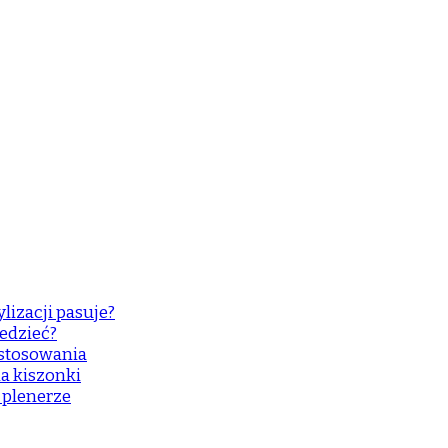
lizacji pasuje?
edzieć?
astosowania
a kiszonki
w plenerze