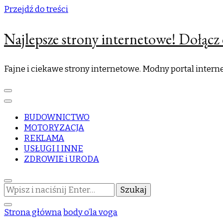
Przejdź do treści
Najlepsze strony internetowe! Dołącz 
Fajne i ciekawe strony internetowe. Modny portal inter
BUDOWNICTWO
MOTORYZACJA
REKLAMA
USŁUGI I INNE
ZDROWIE i URODA
Szukasz
czegoś?
Strona główna
body o’la voga