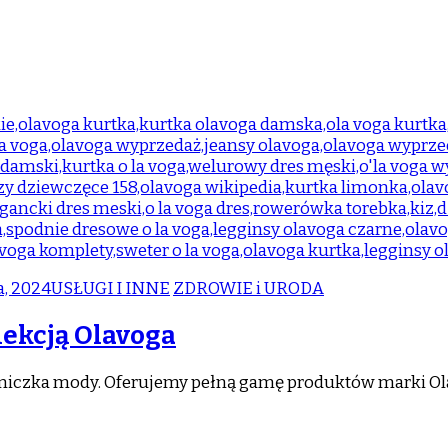
a, 2024
USŁUGI I INNE
ZDROWIE i URODA
lekcją Olavoga
ośniczka mody. Oferujemy pełną gamę produktów marki Ol