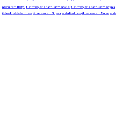
nadrukiem Bałtyk
t-shirt męski z nadrukiem Gdańsk
t-shirt męski z nadrukiem Gdynia
Gdańsk
zakładka do książki ze wzorem Gdynia
zakładka do książki ze wzorem Morze
zakł