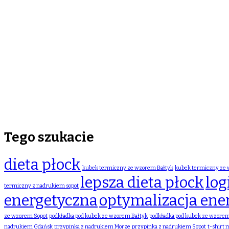
Tego szukacie
dieta płock
kubek termiczny ze wzorem Bałtyk
kubek termiczny ze
lepsza dieta płock
log
termiczny z nadrukiem sopot
energetyczna
optymalizacja ene
ze wzorem Sopot
podkładka pod kubek ze wzorem Bałtyk
podkładka pod kubek ze wzore
nadrukiem Gdańsk
przypinka z nadrukiem Morze
przypinka z nadrukiem Sopot
t-shirt