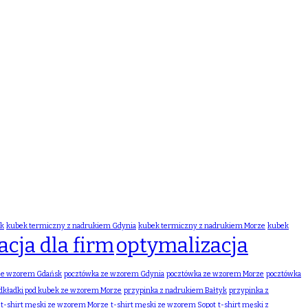
sk
kubek termiczny z nadrukiem Gdynia
kubek termiczny z nadrukiem Morze
kubek
cja dla firm
optymalizacja
ze wzorem Gdańsk
pocztówka ze wzorem Gdynia
pocztówka ze wzorem Morze
pocztówka
dkładki pod kubek ze wzorem Morze
przypinka z nadrukiem Bałtyk
przypinka z
t-shirt męski ze wzorem Morze
t-shirt męski ze wzorem Sopot
t-shirt męski z