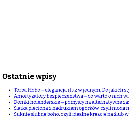
Ostatnie wpisy
Torba Hobo – elegancja i luz w jednym. Do jakich sty
Amortyzatory bezpieczeństwa – co warto o nich wi
Domki holenderskie – pomysły na alternatywne z
Siatka pleciona z nadrukiem ogórków, czyli moda n
Suknie ślubne boho, czyli idealne kreacje na ślub 