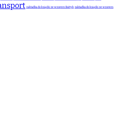
ansport
zakładka do książki ze wzorem Bałtyk
zakładka do książki ze wzorem