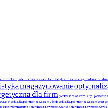
 wzorem Morze
kubek termiczny z nadrukiem Bałtyk
kubek termiczny z nadrukiem Gdań
istyka
magazynowanie
optymaliza
rgetyczna dla firm
pocztówka ze wzorem Bałtyk
pocztówka 
m Gdańsk
podkładka pod kubek ze wzorem Gdynia
podkładka pod kubek ze wzorem Sopot
po
 męski ze wzorem Bałtyk
t-shirt męski ze wzorem Gdańsk
t-shirt męski ze wzorem Gdynia