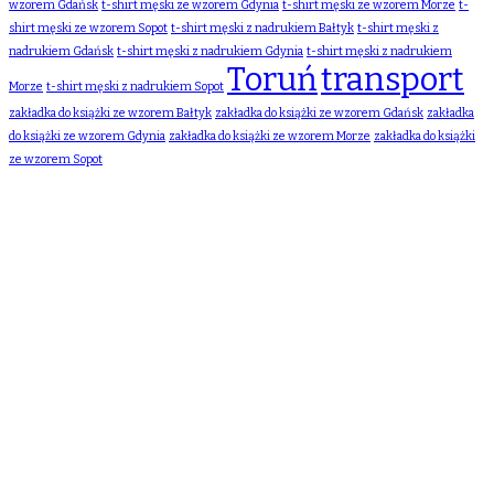
wzorem Gdańsk
t-shirt męski ze wzorem Gdynia
t-shirt męski ze wzorem Morze
t-
shirt męski ze wzorem Sopot
t-shirt męski z nadrukiem Bałtyk
t-shirt męski z
nadrukiem Gdańsk
t-shirt męski z nadrukiem Gdynia
t-shirt męski z nadrukiem
Toruń
transport
Morze
t-shirt męski z nadrukiem Sopot
zakładka do książki ze wzorem Bałtyk
zakładka do książki ze wzorem Gdańsk
zakładka
do książki ze wzorem Gdynia
zakładka do książki ze wzorem Morze
zakładka do książki
ze wzorem Sopot