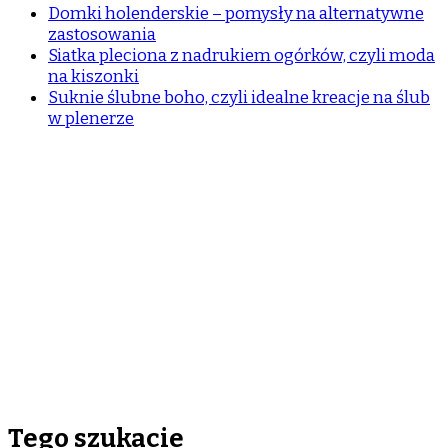
Domki holenderskie – pomysły na alternatywne
zastosowania
Siatka pleciona z nadrukiem ogórków, czyli moda
na kiszonki
Suknie ślubne boho, czyli idealne kreacje na ślub
w plenerze
Tego szukacie