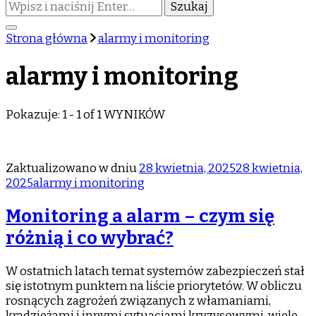
Szukasz
czegoś?
Strona główna
alarmy i monitoring
alarmy i monitoring
Pokazuje: 1 - 1 of 1 WYNIKÓW
Zaktualizowano w dniu
28 kwietnia, 2025
28 kwietnia,
2025
alarmy i monitoring
Monitoring a alarm – czym się
różnią i co wybrać?
W ostatnich latach temat systemów zabezpieczeń stał
się istotnym punktem na liście priorytetów. W obliczu
rosnących zagrożeń związanych z włamaniami,
kradzieżami i innymi sytuacjami kryzysowymi, wiele …