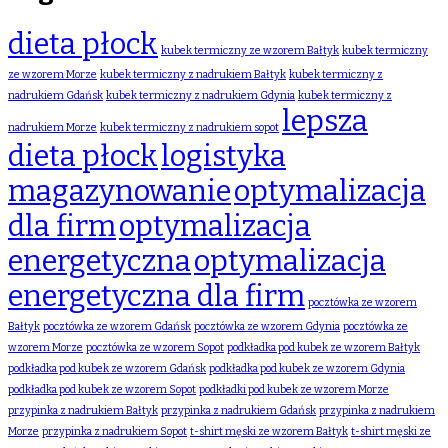
dieta płock
kubek termiczny ze wzorem Bałtyk
kubek termiczny
ze wzorem Morze
kubek termiczny z nadrukiem Bałtyk
kubek termiczny z
nadrukiem Gdańsk
kubek termiczny z nadrukiem Gdynia
kubek termiczny z
lepsza
nadrukiem Morze
kubek termiczny z nadrukiem sopot
dieta płock
logistyka
magazynowanie
optymalizacja
dla firm
optymalizacja
energetyczna
optymalizacja
energetyczna dla firm
pocztówka ze wzorem
Bałtyk
pocztówka ze wzorem Gdańsk
pocztówka ze wzorem Gdynia
pocztówka ze
wzorem Morze
pocztówka ze wzorem Sopot
podkładka pod kubek ze wzorem Bałtyk
podkładka pod kubek ze wzorem Gdańsk
podkładka pod kubek ze wzorem Gdynia
podkładka pod kubek ze wzorem Sopot
podkładki pod kubek ze wzorem Morze
przypinka z nadrukiem Bałtyk
przypinka z nadrukiem Gdańsk
przypinka z nadrukiem
Morze
przypinka z nadrukiem Sopot
t-shirt męski ze wzorem Bałtyk
t-shirt męski ze